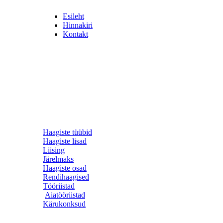
Esileht
Hinnakiri
Kontakt
Haagiste tüübid
Haagiste lisad
Liising
Järelmaks
Haagiste osad
Rendihaagised
Tööriistad
Aiatööriistad
Kärukonksud