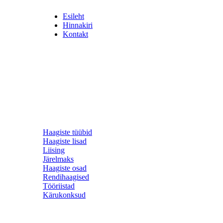
Esileht
Hinnakiri
Kontakt
Haagiste tüübid
Haagiste lisad
Liising
Järelmaks
Haagiste osad
Rendihaagised
Tööriistad
Kärukonksud