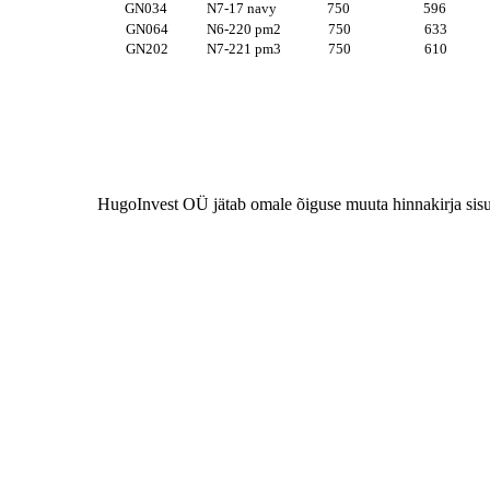
GN034
N7-17 navy
750
596
GN064
N6-220 pm2
750
633
GN202
N7-221 pm3
750
610
HugoInvest OÜ jätab omale õiguse muuta hinnakirja sisu 