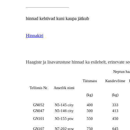
hinnad kehtivad kuni kaupa jätkub
Hinnakiri
Haagiste ja lisavarustuse hinnad ka esilehelt, erinevate see
Neptun haa
Täismass
Kandevõime
Tellimis Nr.
Ametlik nimi
(kg)
(kg)
GN052
N5-145 city
400
333
GN047
N5-146 city
500
413
GN101
N5-155 ptw
550
450
GN107
N7-202 svw
750
645